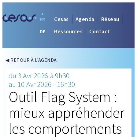
Cesas
Agenda
Réseau
FR
Ressources
Contact
DE
◀ RETOUR À L'AGENDA
du 3 Avr 2026 à 9h30
au 10 Avr 2026 - 16h30
Outil Flag System :
mieux appréhender
les comportements