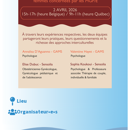
Lieu
Organisateur•e•s