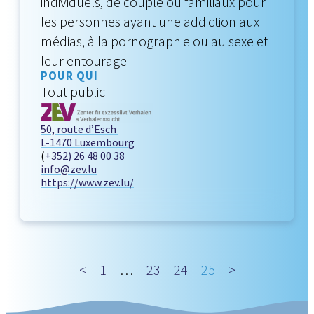
individuels, de couple ou familiaux pour
les personnes ayant une addiction aux
médias, à la pornographie ou au sexe et
leur entourage
POUR QUI
Tout public
50, route d’Esch
L-1470 Luxembourg
(
+352) 26 48 00 38
info@zev.lu
https://www.zev.lu/
<
1
…
23
24
25
>