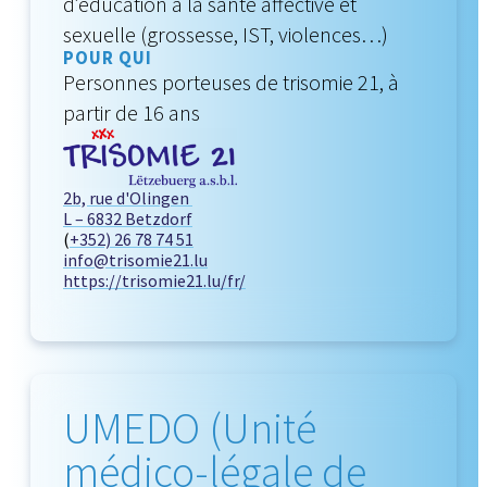
d’éducation à la santé affective et
sexuelle (grossesse, IST, violences…)
POUR QUI
Personnes porteuses de trisomie 21, à
partir de 16 ans
2b, rue d'Olingen
L – 6832 Betzdorf
(
+352) 26 78 74 51
info@trisomie21.lu
https://trisomie21.lu/fr/
UMEDO (Unité
médico-légale de