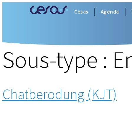
Cesas
Agenda
Sous-type :
E
Chatberodung (KJT)