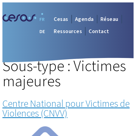
Cesas
Agenda
Réseau
FR
Ressources
Contact
DE
Sous-type :
Victimes
majeures
Centre National pour Victimes de
Violences (CNVV)