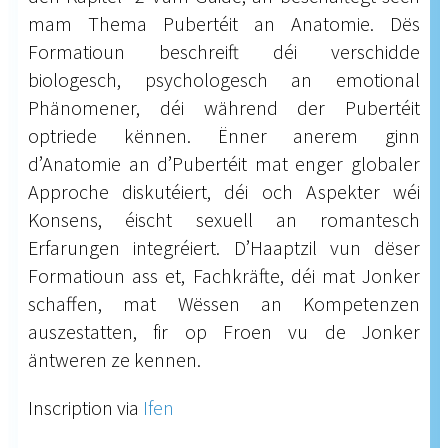
mam Thema Pubertéit an Anatomie. Dës
Formatioun beschreift déi verschidde
biologesch, psychologesch an emotional
Phänomener, déi während der Pubertéit
optriede kënnen. Ënner anerem ginn
d’Anatomie an d’Pubertéit mat enger globaler
Approche diskutéiert, déi och Aspekter wéi
Konsens, éischt sexuell an romantesch
Erfarungen integréiert. D’Haaptzil vun dëser
Formatioun ass et, Fachkräfte, déi mat Jonker
schaffen, mat Wëssen an Kompetenzen
auszestatten, fir op Froen vu de Jonker
äntweren ze kennen.
Inscription via
Ifen