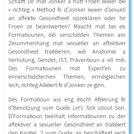
Schafft Dir mat Jonker a hutt Froen iwwer déi
« richteg » Method fir d’Jonker iwwer d’sexuell
an affektiv Gesondheet opzeklären oder hir
Froen ze beäntwerten? Maacht mat bei eis
Formatiounen, déi verschidden Themen am
Zesummenhang mat sexueller an affektiver
Gesondheet traitéieren, wéi Anatomie a
Verhütung, Gender, IST, Präventioun a vill méi.
Des Formatiounen mat Expert’en zu
ënnerschiddlechen Themen, erméiglechen
Iech, richteg Alliéiert fir d’Jonker ze ginn.
Dës Formatioun ass eng éischt Aféierung fir
d’Benotzung vum Guide
Let’s Talk about Sex
!.
D’Formatioun beinhalt Informatiounen zu der
affektiver a sexueller Gesondheet an traitéiert
den Kapitel 2 vum Guide, an beschäftegt sech