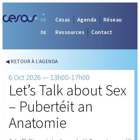
Cesas
Agenda
Réseau
FR
Ressources
Contact
DE
◀ RETOUR À L'AGENDA
6 Oct 2026 — 13h00-17h00
Let’s Talk about Sex
– Pubertéit an
Anatomie