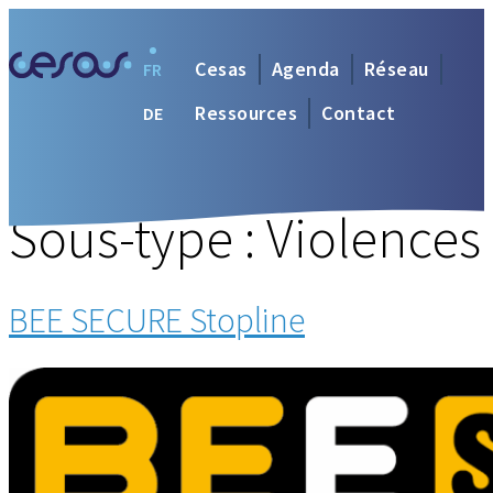
Cesas
Agenda
Réseau
FR
Ressources
Contact
DE
Sous-type :
Violences
BEE SECURE Stopline