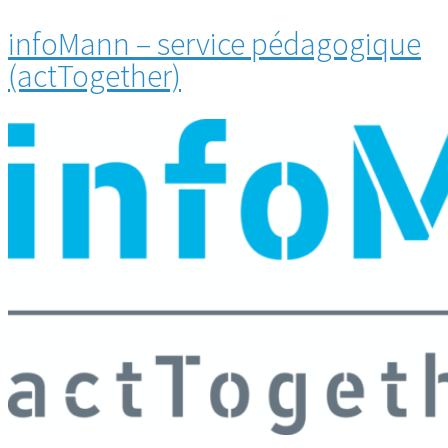
infoMann – service pédagogique
(actTogether)